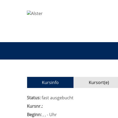
Kursinfo
Kursort(e)
Status:
fast ausgebucht
Kursnr.:
Beginn:
, , - Uhr