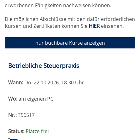
erworbenen Fähigkeiten nachweisen können.
Die möglichen Abschlüsse mit den dafür erforderlichen
Kursen und Zertifikaten können Sie
HIER
einsehen.
nur buchbare
Kurse anzeigen
Kursübersicht.
Tabellenüberschriften
Betriebliche Steuerpraxis
können
sortiert
Wann:
Do.
22.10.2026, 18.30 Uhr
werden.
Wo:
am eigenen PC
Nr.:
T56517
Status:
Plätze frei