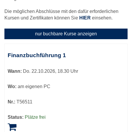
Die möglichen Abschlüsse mit den dafür erforderlichen
Kursen und Zertifikaten können Sie
HIER
einsehen.
nur buchbare
Kurse anzeigen
Kursübersicht.
Tabellenüberschriften
Finanzbuchführung 1
können
sortiert
Wann:
Do.
22.10.2026, 18.30 Uhr
werden.
Wo:
am eigenen PC
Nr.:
T56511
Status:
Plätze frei