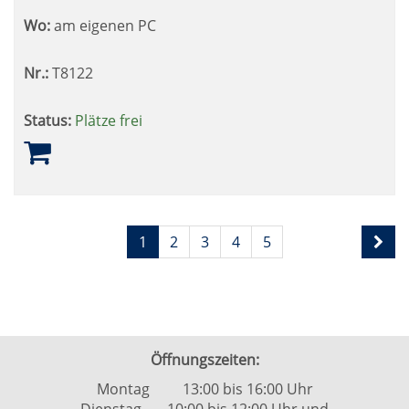
Wo:
am eigenen PC
Nr.:
T8122
Status:
Plätze frei
Seite
Seiten
1
2
3
4
5
1
blättern
von
5
Öffnungszeiten:
Montag 13:00 bis 16:00 Uhr