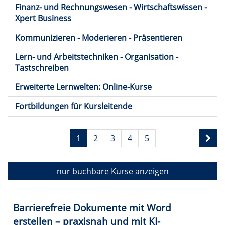
Finanz- und Rechnungswesen - Wirtschaftswissen -
Xpert Business
Kommunizieren - Moderieren - Präsentieren
Lern- und Arbeitstechniken - Organisation -
Tastschreiben
Erweiterte Lernwelten: Online-Kurse
Fortbildungen für Kursleitende
Seite
1
2
3
4
5
1
von
5
nur buchbare
Kurse anzeigen
Kursübersicht.
Tabellenüberschriften
Barrierefreie Dokumente mit Word
können
erstellen – praxisnah und mit KI-