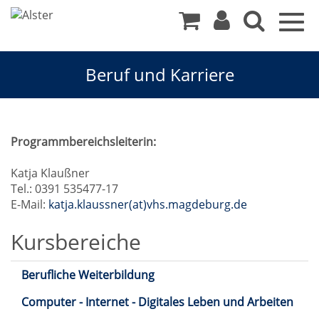
Togg
navig
Beruf und Karriere
Beruf
Programmbereichsleiterin:
und
Katja Klaußner
Tel.: 0391 535477-17
Karriere
E-Mail:
katja.klaussner(at)vhs.magdeburg.de
Kursbereiche
Berufliche Weiterbildung
Computer - Internet - Digitales Leben und Arbeiten