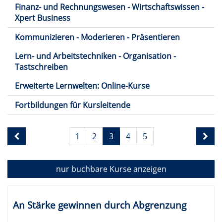
Finanz- und Rechnungswesen - Wirtschaftswissen -
Xpert Business
Kommunizieren - Moderieren - Präsentieren
Lern- und Arbeitstechniken - Organisation -
Tastschreiben
Erweiterte Lernwelten: Online-Kurse
Fortbildungen für Kursleitende
Seite
1
2
3
4
5
3
von
5
nur buchbare
Kurse anzeigen
Kursübersicht.
Tabellenüberschriften
An Stärke gewinnen durch Abgrenzung
können