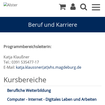
Togg
navig
Beruf und Karriere
Beruf
Programmbereichsleiterin:
und
Katja Klaußner
Tel.: 0391 535477-17
Karriere
E-Mail:
katja.klaussner(at)vhs.magdeburg.de
Kursbereiche
Berufliche Weiterbildung
Computer - Internet - Digitales Leben und Arbeiten