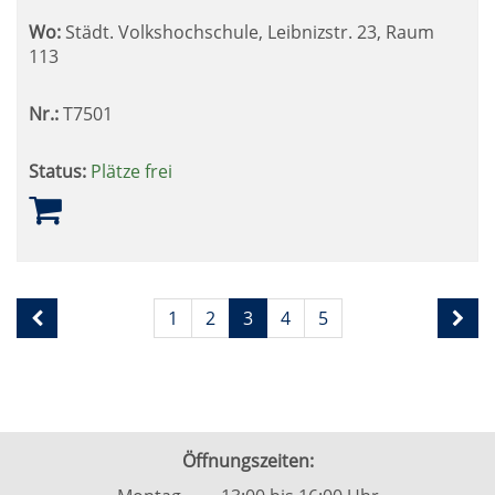
Wo:
Städt. Volkshochschule, Leibnizstr. 23, Raum
113
Nr.:
T7501
Status:
Plätze frei
Seite
Seiten
1
2
3
4
5
3
blättern
von
5
Öffnungszeiten: