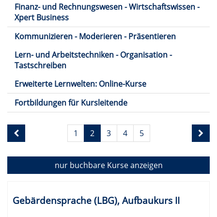
Finanz- und Rechnungswesen - Wirtschaftswissen -
Xpert Business
Kommunizieren - Moderieren - Präsentieren
Lern- und Arbeitstechniken - Organisation -
Tastschreiben
Erweiterte Lernwelten: Online-Kurse
Fortbildungen für Kursleitende
Seite
1
2
3
4
5
2
von
5
nur buchbare
Kurse anzeigen
Kursübersicht.
Tabellenüberschriften
Gebärdensprache (LBG), Aufbaukurs II
können