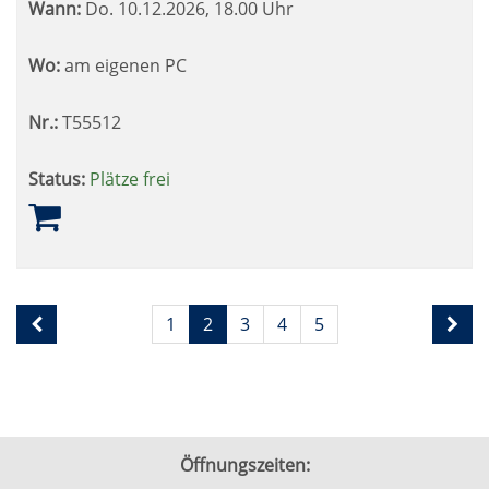
Wann:
Do.
10.12.2026, 18.00 Uhr
Wo:
am eigenen PC
Nr.:
T55512
Status:
Plätze frei
Seite
Seiten
1
2
3
4
5
2
blättern
von
5
Öffnungszeiten: