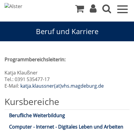
Togg
navig
Beruf und Karriere
Beruf
Programmbereichsleiterin:
und
Katja Klaußner
Tel.: 0391 535477-17
Karriere
E-Mail:
katja.klaussner(at)vhs.magdeburg.de
Kursbereiche
Berufliche Weiterbildung
Computer - Internet - Digitales Leben und Arbeiten