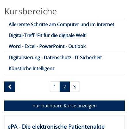
Kursbereiche
Allererste Schritte am Computer und im Internet
Digital-Treff "Fit für die digitale Welt"
Word - Excel - PowerPoint - Outlook
Digitalisierung - Datenschutz - IT-Sicherheit
Künstliche Intelligenz
Seite
1
2
3
2
von
2
nur buchbare
Kurse anzeigen
Kursübersicht.
Tabellenüberschriften
ePA - Die elektronische Patientenakte