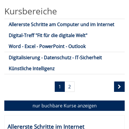
Kursbereiche
Allererste Schritte am Computer und im Internet
Digital-Treff "Fit für die digitale Welt"
Word - Excel - PowerPoint - Outlook
Digitalisierung - Datenschutz - IT-Sicherheit
Künstliche Intelligenz
Seite
1
2
1
von
2
nur buchbare
Kurse anzeigen
Kursübersicht.
Tabellenüberschriften
Allererste Schritte im Internet