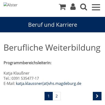
Togg
navig
Beruf und Karriere
Berufliche Weiterbildung
Programmbereichsleiterin:
Katja Klaußner
Tel.: 0391 535477-17
E-Mail:
katja.klaussner(at)vhs.magdeburg.de
Seite
1
2
1
von