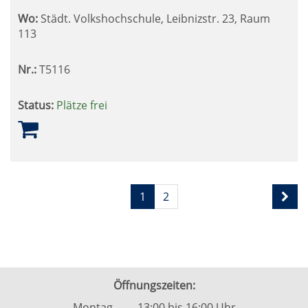
Wo:
Städt. Volkshochschule, Leibnizstr. 23, Raum
113
Nr.:
T5116
Status:
Plätze frei
Seite
Seiten
1
2
1
blättern
von
2
Öffnungszeiten:
Montag 13:00 bis 16:00 Uhr