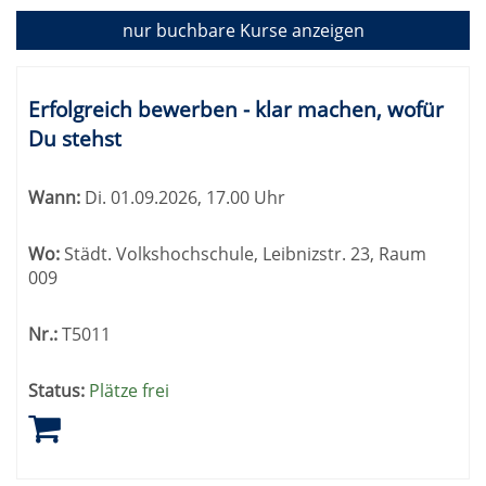
2
nur buchbare
Kurse anzeigen
Kursübersicht.
Tabellenüberschriften
Erfolgreich bewerben - klar machen, wofür
können
Du stehst
sortiert
werden.
Wann:
Di.
01.09.2026, 17.00 Uhr
Wo:
Städt. Volkshochschule, Leibnizstr. 23, Raum
009
Nr.:
T5011
Status:
Plätze frei