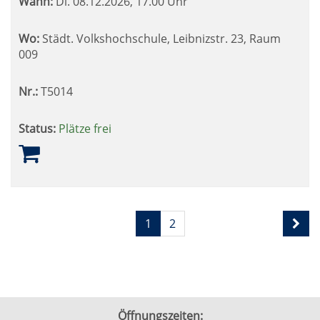
Wann:
Di.
08.12.2026, 17.00 Uhr
Wo:
Städt. Volkshochschule, Leibnizstr. 23, Raum
009
Nr.:
T5014
Status:
Plätze frei
Seite
Seiten
1
2
1
blättern
von
2
Öffnungszeiten: