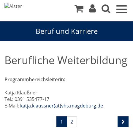
Togg
navig
Beruf und Karriere
Berufliche Weiterbildung
Programmbereichsleiterin:
Katja Klaußner
Tel.: 0391 535477-17
E-Mail:
katja.klaussner(at)vhs.magdeburg.de
Seite
1
2
1
von