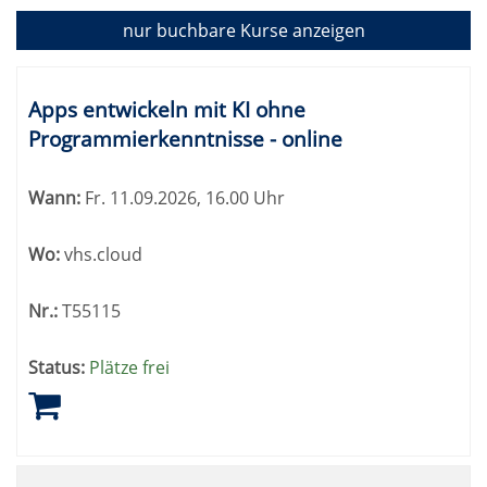
2
nur buchbare
Kurse anzeigen
Kursübersicht.
Tabellenüberschriften
Apps entwickeln mit KI ohne
können
Programmierkenntnisse - online
sortiert
werden.
Wann:
Fr.
11.09.2026, 16.00 Uhr
Wo:
vhs.cloud
Nr.:
T55115
Status:
Plätze frei