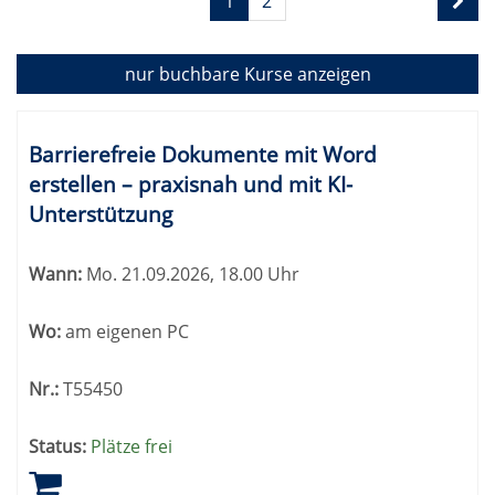
1
2
1
von
2
nur buchbare
Kurse anzeigen
Kursübersicht.
Tabellenüberschriften
Barrierefreie Dokumente mit Word
können
erstellen – praxisnah und mit KI-
sortiert
Unterstützung
werden.
Wann:
Mo.
21.09.2026, 18.00 Uhr
Wo:
am eigenen PC
Nr.:
T55450
Status:
Plätze frei