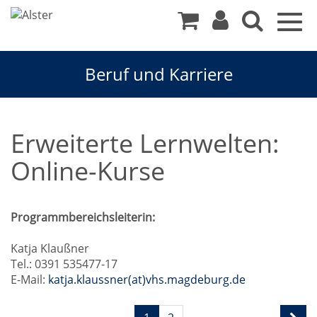
Togg
navig
Beruf und Karriere
Erweiterte Lernwelten:
Online-Kurse
Programmbereichsleiterin:
Katja Klaußner
Tel.: 0391 535477-17
E-Mail:
katja.klaussner(at)vhs.magdeburg.de
Seite