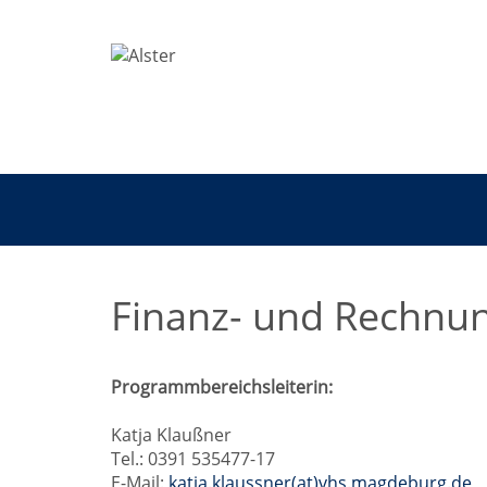
Finanz- und Rechnun
Programmbereichsleiterin:
Katja Klaußner
Tel.: 0391 535477-17
E-Mail:
katja.klaussner(at)vhs.magdeburg.de