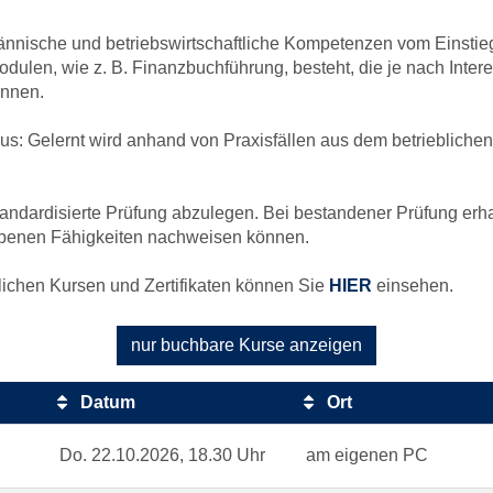
ännische und betriebswirtschaftliche Kompetenzen vom Einstieg 
odulen, wie z. B. Finanzbuchführung, besteht, die je nach Int
önnen.
s: Gelernt wird anhand von Praxisfällen aus dem betrieblichen A
standardisierte Prüfung abzulegen. Bei bestandener Prüfung er
worbenen Fähigkeiten nachweisen können.
lichen Kursen und Zertifikaten können Sie
HIER
einsehen.
nur buchbare
Kurse anzeigen
Datum
Ort
Do.
22.10.2026, 18.30 Uhr
am eigenen PC