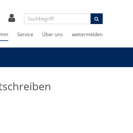
Suchen
amm
Service
Über uns
weitermelden
stschreiben