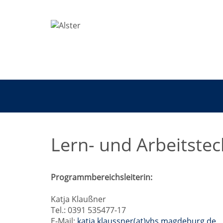
Lern- und Arbeitstec
Programmbereichsleiterin:
Katja Klaußner
Tel.: 0391 535477-17
E-Mail:
katja.klaussner(at)vhs.magdeburg.de