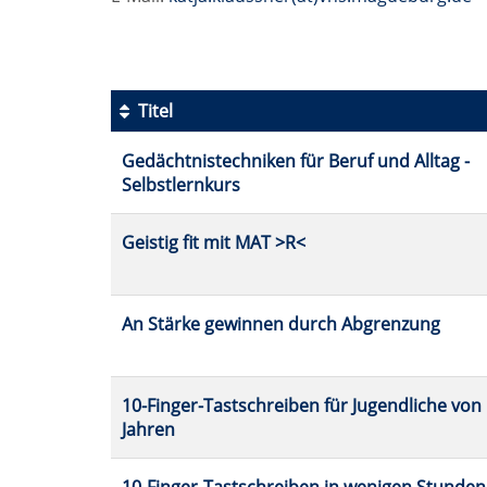
Titel
Kursübersicht.
Gedächtnistechniken für Beruf und Alltag -
Tabellenüberschriften
Selbstlernkurs
können
sortiert
werden.
Geistig fit mit MAT >R<
An Stärke gewinnen durch Abgrenzung
10-Finger-Tastschreiben für Jugendliche von 
Jahren