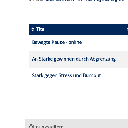
Titel
Kursübersicht.
Bewegte Pause - online
Tabellenüberschriften
können
sortiert
An Stärke gewinnen durch Abgrenzung
werden.
Stark gegen Stress und Burnout
Öffnungszeiten: