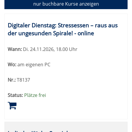
4
nur buchbare
Kurse anzeigen
Kursübersicht.
Tabellenüberschriften
Digitaler Dienstag: Stressessen – raus aus
können
der ungesunden Spirale! - online
sortiert
werden.
Wann:
Di.
24.11.2026, 18.00 Uhr
Wo:
am eigenen PC
Nr.:
T8137
Status:
Plätze frei