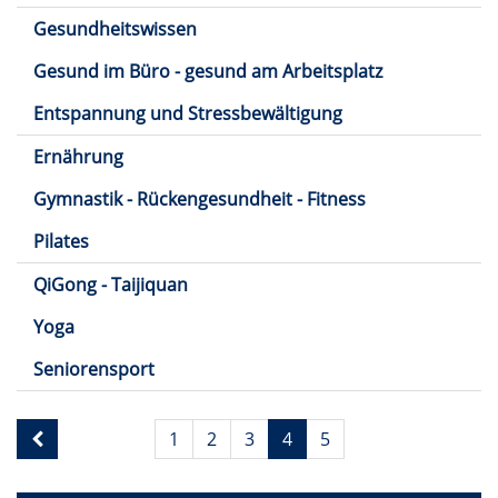
Gesundheitswissen
Gesund im Büro - gesund am Arbeitsplatz
Entspannung und Stressbewältigung
Ernährung
Gymnastik - Rückengesundheit - Fitness
Pilates
QiGong - Taijiquan
Yoga
Seniorensport
Seite
1
2
3
4
5
4
von