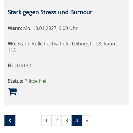
Stark gegen Stress und Burnout
Wann:
Mo.
18.01.2027, 9.00 Uhr
Wo:
Städt. Volkshochschule, Leibnizstr. 23, Raum
113
Nr.:
U5130
Status:
Plätze frei
Seite
Seiten
1
2
3
4
5
4
blättern
von