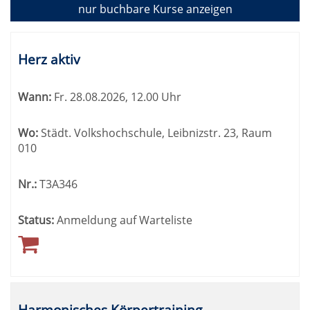
4
nur buchbare
Kurse anzeigen
Kursübersicht.
Tabellenüberschriften
Herz aktiv
können
sortiert
Wann:
Fr.
28.08.2026, 12.00 Uhr
werden.
Wo:
Städt. Volkshochschule, Leibnizstr. 23, Raum
010
Nr.:
T3A346
Status:
Anmeldung auf Warteliste
Harmonisches Körpertraining