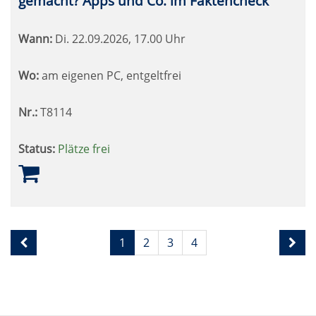
gemacht? Apps und Co. im Faktencheck
Wann:
Di.
22.09.2026, 17.00 Uhr
Wo:
am eigenen PC, entgeltfrei
Nr.:
T8114
Status:
Plätze frei
Seite
Seiten
1
2
3
4
1
blättern
von
4