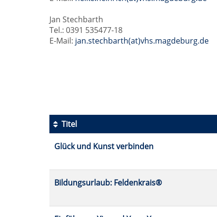
Jan Stechbarth
Tel.: 0391 535477-18
E-Mail:
jan.stechbarth(at)vhs.magdeburg.de
Seite
1
von
2
Titel
Kursübersicht.
Glück und Kunst verbinden
Tabellenüberschriften
können
sortiert
werden.
Bildungsurlaub: Feldenkrais®