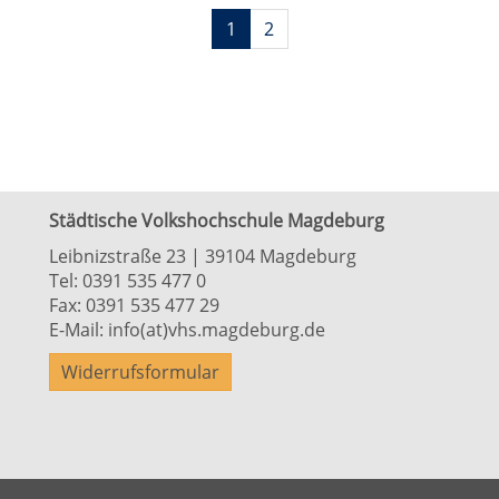
Seiten
1
2
blättern
Städtische Volkshochschule Magdeburg
Leibnizstraße 23 | 39104 Magdeburg
Tel:
0391 535 477 0
Fax: 0391 535 477 29
E-Mail:
info(at)vhs.magdeburg.de
Widerrufsformular