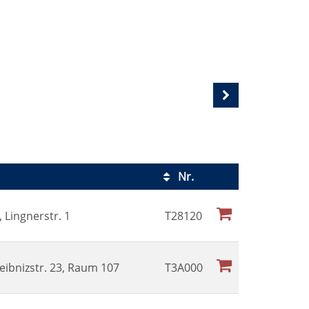
Nr.
Kursstatus
 Lingnerstr. 1
T28120
eibnizstr. 23, Raum 107
T3A000