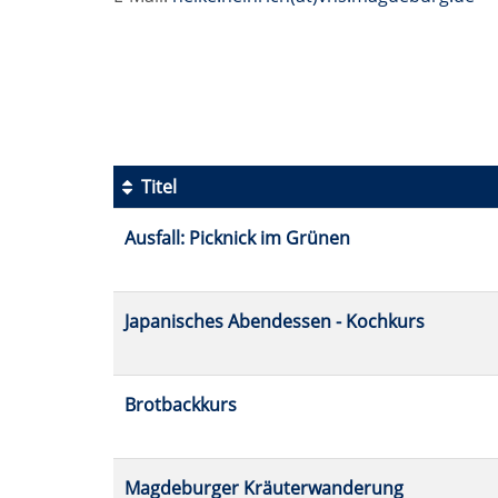
Seite
1
von
2
Titel
Kursübersicht.
Ausfall: Picknick im Grünen
Tabellenüberschriften
können
sortiert
werden.
Japanisches Abendessen - Kochkurs
Brotbackkurs
Magdeburger Kräuterwanderung