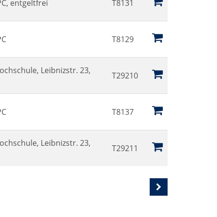
, entgeltfrei
T8131
PC
T8129
ochschule, Leibnizstr. 23,
T29210
PC
T8137
ochschule, Leibnizstr. 23,
T29211