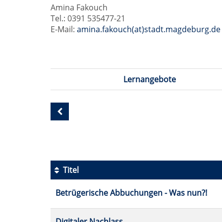
Amina Fakouch
Tel.: 0391 535477-21
E-Mail:
amina.fakouch(at)stadt.magdeburg.de
Lernangebote
Seite
1
von
1
Titel
Kursübersicht.
Betrügerische Abbuchungen - Was nun?!
Tabellenüberschriften
können
sortiert
Digitaler Nachlass