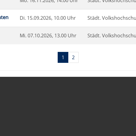
Mo.
16.11.2026, 14.00 Uhr
Städt. Volkshochschul
hten
Di.
15.09.2026, 10.00 Uhr
Städt. Volkshochschul
Mi.
07.10.2026, 13.00 Uhr
Städt. Volkshochschul
Seiten
1
2
blättern