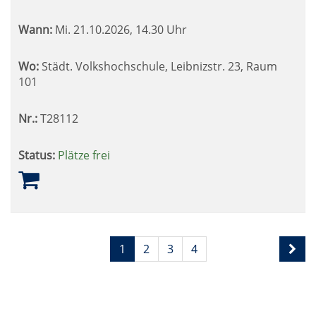
Wann:
Mi.
21.10.2026, 14.30 Uhr
Wo:
Städt. Volkshochschule, Leibnizstr. 23, Raum
101
Nr.:
T28112
Status:
Plätze frei
Seite
Seiten
1
2
3
4
1
blättern
von
4