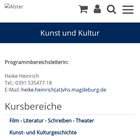
Togg
navig
Kunst und Kultur
Kunst
Programmbereichsleiterin:
und
Heike Heinrich
Tel.: 0391 535477-18
Kultur
E-Mail:
heike.heinrich(at)vhs.magdeburg.de
Kursbereiche
Film - Literatur - Schreiben - Theater
Kunst- und Kulturgeschichte