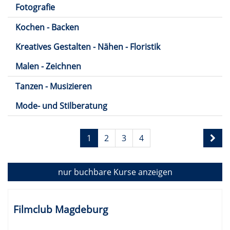
Fotografie
Kochen - Backen
Kreatives Gestalten - Nähen - Floristik
Malen - Zeichnen
Tanzen - Musizieren
Mode- und Stilberatung
Seite
1
2
3
4
1
von
4
nur buchbare
Kurse anzeigen
Kursübersicht.
Tabellenüberschriften
Filmclub Magdeburg
können
sortiert