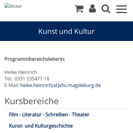
Togg
navig
Kunst und Kultur
Kunst
Programmbereichsleiterin:
und
Heike Heinrich
Tel.: 0391 535477-18
Kultur
E-Mail:
heike.heinrich(at)vhs.magdeburg.de
Kursbereiche
Film - Literatur - Schreiben - Theater
Kunst- und Kulturgeschichte