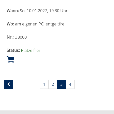
Wann:
So.
10.01.2027, 19.30 Uhr
Wo:
am eigenen PC, entgeltfrei
Nr.:
U8000
Status:
Plätze frei
Seite
Seiten
1
2
3
4
3
blättern
von
4