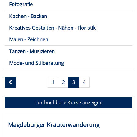
Fotografie
Kochen - Backen
Kreatives Gestalten - Nähen - Floristik
Malen - Zeichnen
Tanzen - Musizieren
Mode- und Stilberatung
Seite
1
2
3
4
3
von
4
nur buchbare
Kurse anzeigen
Kursübersicht.
Tabellenüberschriften
Magdeburger Kräuterwanderung
können
sortiert