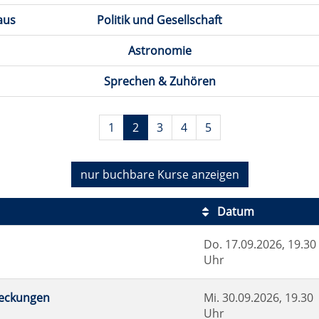
aus
Politik und Gesellschaft
Astronomie
Sprechen & Zuhören
1
2
3
4
5
nur buchbare
Kurse anzeigen
Datum
Do.
17.09.2026, 19.30
Uhr
deckungen
Mi.
30.09.2026, 19.30
Uhr