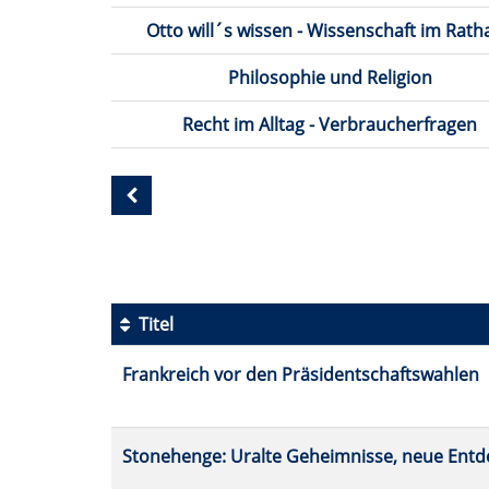
Otto will´s wissen - Wissenschaft im Rath
Philosophie und Religion
Recht im Alltag - Verbraucherfragen
Seite
2
von
5
Titel
Kursübersicht.
Frankreich vor den Präsidentschaftswahlen
Tabellenüberschriften
können
sortiert
werden.
Stonehenge: Uralte Geheimnisse, neue Ent