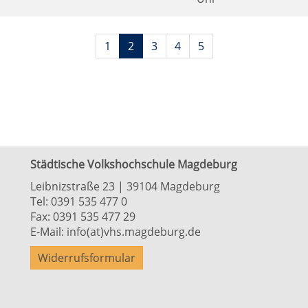
Seiten
1
2
3
4
5
blättern
Städtische Volkshochschule Magdeburg
Leibnizstraße 23 | 39104 Magdeburg
Tel:
0391 535 477 0
Fax: 0391 535 477 29
E-Mail:
info(at)vhs.magdeburg.de
Widerrufsformular