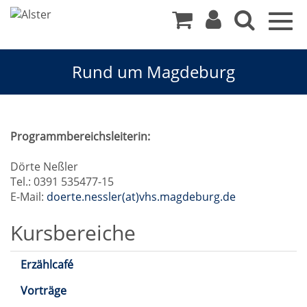
Togg
navig
Rund um Magdeburg
Rund
Programmbereichsleiterin:
um
Dörte Neßler
Tel.: 0391 535477-15
Magdeburg
E-Mail:
doerte.nessler(at)vhs.magdeburg.de
Kursbereiche
Erzählcafé
Vorträge