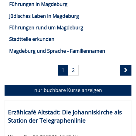
Führungen in Magdeburg
Jüdisches Leben in Magdeburg
Führungen rund um Magdeburg
Stadtteile erkunden
Magdeburg und Sprache - Familiennamen
Seite
1
2
1
von
2
nur buchbare
Kurse anzeigen
Kursübersicht.
Tabellenüberschriften
Erzählcafé Altstadt: Die Johanniskirche als
können
Station der Telegraphenlinie
sortiert
werden.