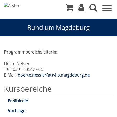
Togg
navig
Rund um Magdeburg
Rund
Programmbereichsleiterin:
um
Dörte Neßler
Tel.: 0391 535477-15
Magdeburg
E-Mail:
doerte.nessler(at)vhs.magdeburg.de
Kursbereiche
Erzählcafé
Vorträge