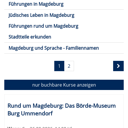
Führungen in Magdeburg
Jüdisches Leben in Magdeburg
Führungen rund um Magdeburg
Stadtteile erkunden
Magdeburg und Sprache - Familiennamen
Seite
1
2
1
von
2
nur buchbare
Kurse anzeigen
Kursübersicht.
Tabellenüberschriften
Rund um Magdeburg: Das Börde-Museum
können
Burg Ummendorf
sortiert
werden.