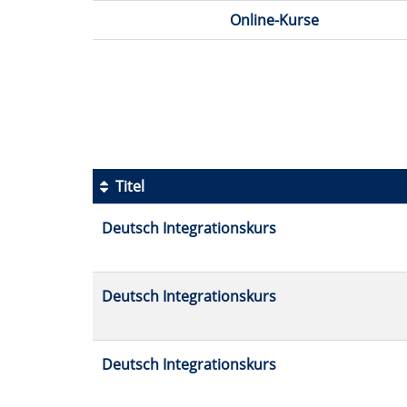
Online-Kurse
Seite
1
von
6
Titel
Kursübersicht.
Deutsch Integrationskurs
Tabellenüberschriften
können
sortiert
werden.
Deutsch Integrationskurs
Deutsch Integrationskurs