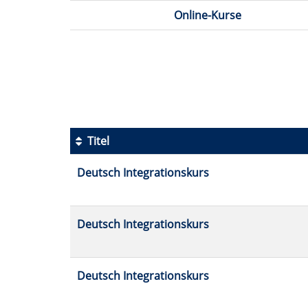
Online-Kurse
Seite
1
von
6
Titel
Kursübersicht.
Deutsch Integrationskurs
Tabellenüberschriften
können
sortiert
werden.
Deutsch Integrationskurs
Deutsch Integrationskurs