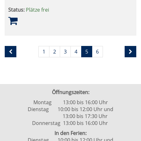
Status:
Plätze frei
Seite
Seiten
1
2
3
4
5
6
5
blättern
von
6
Öffnungszeiten:
Montag 13:00 bis 16:00 Uhr
Dienstag 10:00 bis 12:00 Uhr und
13:00 bis 17:30 Uhr
Donnerstag 13:00 bis 16:00 Uhr
In den Ferien:
Dienstag 10:00 bis 12:00 Uhr und