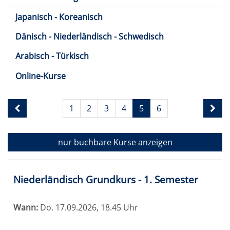
Japanisch - Koreanisch
Dänisch - Niederländisch - Schwedisch
Arabisch - Türkisch
Online-Kurse
Seite
1
2
3
4
5
6
5
von
6
nur buchbare
Kurse anzeigen
Kursübersicht.
Tabellenüberschriften
Niederländisch Grundkurs - 1. Semester
können
sortiert
Wann:
Do.
17.09.2026, 18.45 Uhr
werden.