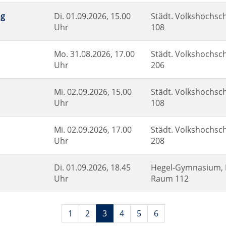
ng
Di.
01.09.2026, 15.00
Städt. Volkshochsch
Uhr
108
Mo.
31.08.2026, 17.00
Städt. Volkshochsch
Uhr
206
Mi.
02.09.2026, 15.00
Städt. Volkshochsch
Uhr
108
Mi.
02.09.2026, 17.00
Städt. Volkshochsch
Uhr
208
Di.
01.09.2026, 18.45
Hegel-Gymnasium, E
Uhr
Raum 112
Seiten
1
2
3
4
5
6
blättern