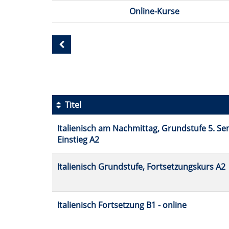
Online-Kurse
Seite
3
von
6
Titel
Kursübersicht.
Italienisch am Nachmittag, Grundstufe 5. Se
Tabellenüberschriften
Einstieg A2
können
sortiert
werden.
Italienisch Grundstufe, Fortsetzungskurs A2
Italienisch Fortsetzung B1 - online