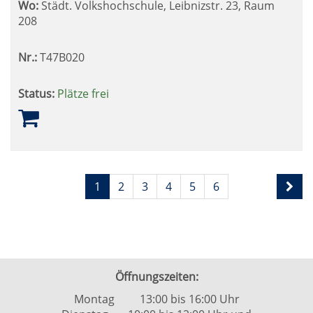
Wo:
Städt. Volkshochschule, Leibnizstr. 23, Raum
208
Nr.:
T47B020
Status:
Plätze frei
Seite
Seiten
1
2
3
4
5
6
1
blättern
von
6
Öffnungszeiten:
Montag 13:00 bis 16:00 Uhr