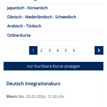
Japanisch - Koreanisch
Dänisch - Niederländisch - Schwedisch
Arabisch - Türkisch
Online-Kurse
Seite
1
2
3
4
5
6
1
von
6
nur buchbare
Kurse anzeigen
Kursübersicht.
Tabellenüberschriften
Deutsch Integrationskurs
können
sortiert
Wann:
Mo.
02.03.2026, 12.30 Uhr
werden.