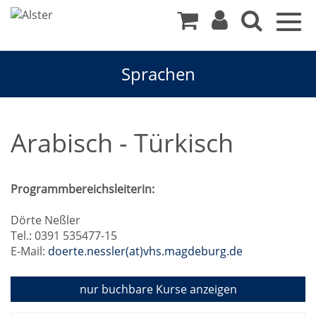
Togg
navig
Sprachen
Arabisch - Türkisch
Programmbereichsleiterin:
Dörte Neßler
Tel.: 0391 535477-15
E-Mail:
doerte.nessler(at)vhs.magdeburg.de
nur buchbare
Kurse anzeigen