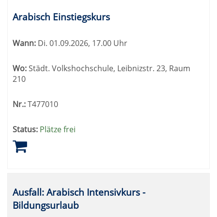
Kursübersicht.
Tabellenüberschriften
Arabisch Einstiegskurs
können
sortiert
Wann:
Di.
01.09.2026, 17.00 Uhr
werden.
Wo:
Städt. Volkshochschule, Leibnizstr. 23, Raum
210
Nr.:
T477010
Status:
Plätze frei
Ausfall: Arabisch Intensivkurs -
Bildungsurlaub