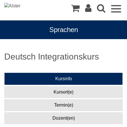
Togg
navig
Sprachen
Deutsch Integrationskurs
Kursinfo
Kursort(e)
Termin(e)
Dozent(en)