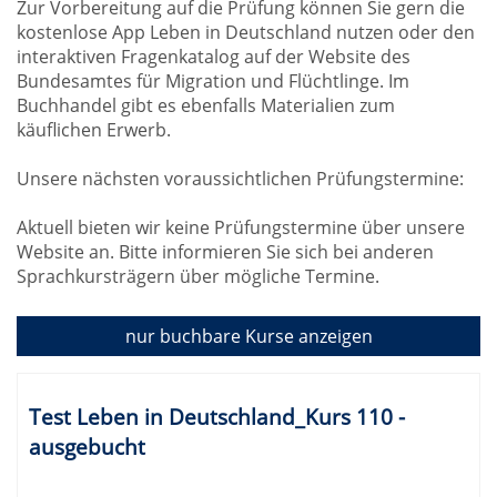
Zur Vorbereitung auf die Prüfung können Sie gern die
kostenlose App Leben in Deutschland nutzen oder den
interaktiven Fragenkatalog auf der Website des
Bundesamtes für Migration und Flüchtlinge. Im
Buchhandel gibt es ebenfalls Materialien zum
käuflichen Erwerb.
Unsere nächsten voraussichtlichen Prüfungstermine:
Aktuell bieten wir keine Prüfungstermine über unsere
Website an. Bitte informieren Sie sich bei anderen
Sprachkursträgern über mögliche Termine.
nur buchbare
Kurse anzeigen
Kursübersicht.
Tabellenüberschriften
Test Leben in Deutschland_Kurs 110 -
können
ausgebucht
sortiert
werden.