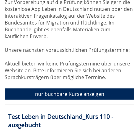
Zur Vorbereitung auf die Prüfung können Sie gern die
kostenlose App Leben in Deutschland nutzen oder den
interaktiven Fragenkatalog auf der Website des
Bundesamtes für Migration und Flüchtlinge. Im
Buchhandel gibt es ebenfalls Materialien zum
käuflichen Erwerb.
Unsere nächsten voraussichtlichen Prüfungstermine:
Aktuell bieten wir keine Prüfungstermine über unsere
Website an. Bitte informieren Sie sich bei anderen
Sprachkursträgern über mögliche Termine.
nur buchbare
Kurse anzeigen
Kursübersicht.
Tabellenüberschriften
Test Leben in Deutschland_Kurs 110 -
können
ausgebucht
sortiert
werden.