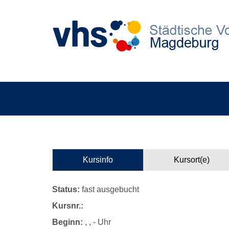
Kursinfo
Kursort(e)
Status:
fast ausgebucht
Kursnr.:
Beginn:
, , - Uhr