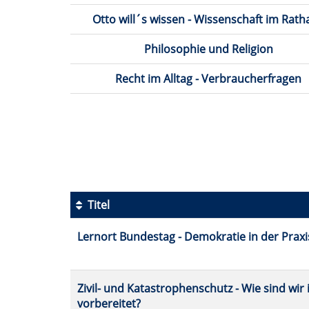
Otto will´s wissen - Wissenschaft im Rath
Philosophie und Religion
Recht im Alltag - Verbraucherfragen
Seite
1
von
5
Titel
Kursübersicht.
Lernort Bundestag - Demokratie in der Praxi
Tabellenüberschriften
können
sortiert
werden.
Zivil- und Katastrophenschutz - Wie sind wi
vorbereitet?