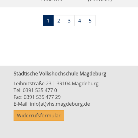
Seiten
1
2
3
4
5
blättern
Städtische Volkshochschule Magdeburg
Leibnizstraße 23 | 39104 Magdeburg
Tel:
0391 535 477 0
Fax: 0391 535 477 29
E-Mail:
info(at)vhs.magdeburg.de
Widerrufsformular