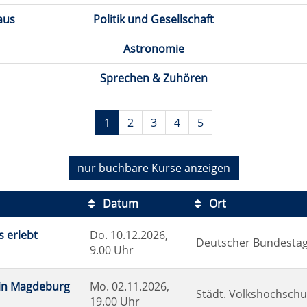
aus
Politik und Gesellschaft
Astronomie
Sprechen & Zuhören
1
2
3
4
5
nur buchbare
Kurse anzeigen
Datum
Ort
s erlebt
Do.
10.12.2026,
Deutscher Bundestag
9.00 Uhr
r in Magdeburg
Mo.
02.11.2026,
Städt. Volkshochschul
19.00 Uhr