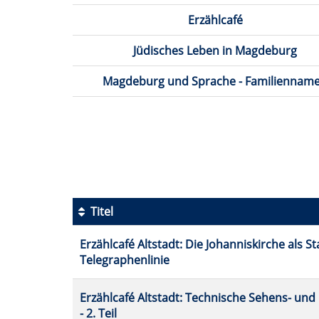
Erzählcafé
Jüdisches Leben in Magdeburg
Magdeburg und Sprache - Familiennam
Seite
1
von
2
Titel
Kursübersicht.
Erzählcafé Altstadt: Die Johanniskirche als St
Tabellenüberschriften
Telegraphenlinie
können
sortiert
werden.
Erzählcafé Altstadt: Technische Sehens- un
- 2. Teil