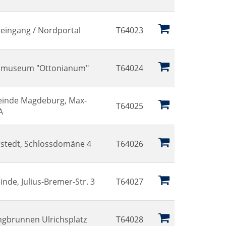
eingang / Nordportal
T64023
mmuseum "Ottonianum"
T64024
einde Magdeburg, Max-
T64025
A
tedt, Schlossdomäne 4
T64026
de, Julius-Bremer-Str. 3
T64027
ingbrunnen Ulrichsplatz
T64028