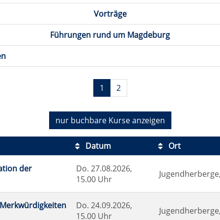
Vorträge
Führungen rund um Magdeburg
en
1
2
nur buchbare
Kurse anzeigen
Datum
Ort
ation der
Do.
27.08.2026,
Jugendherberge, 
15.00 Uhr
d Merkwürdigkeiten
Do.
24.09.2026,
Jugendherberge, 
15.00 Uhr