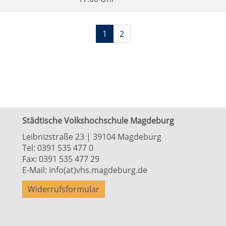
Seiten
1
2
blättern
Städtische Volkshochschule Magdeburg
Leibnizstraße 23 | 39104 Magdeburg
Tel:
0391 535 477 0
Fax: 0391 535 477 29
E-Mail:
info(at)vhs.magdeburg.de
Widerrufsformular