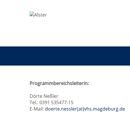
Rund
Programmbereichsleiterin:
um
Dörte Neßler
Tel.: 0391 535477-15
Magdeburg
E-Mail:
doerte.nessler(at)vhs.magdeburg.de