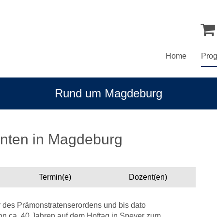
Home
Pro
Rund um Magdeburg
anten in Magdeburg
Termin(e)
Dozent(en)
r des Prämonstratenserordens und bis dato
von ca. 40 Jahren auf dem Hoftag in Speyer zum