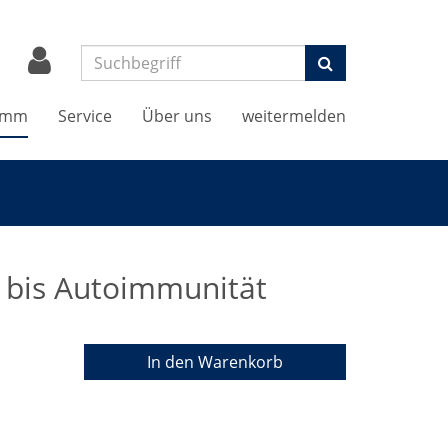
Suchen
amm
Service
Über uns
weitermelden
 bis Autoimmunität
In den Warenkorb