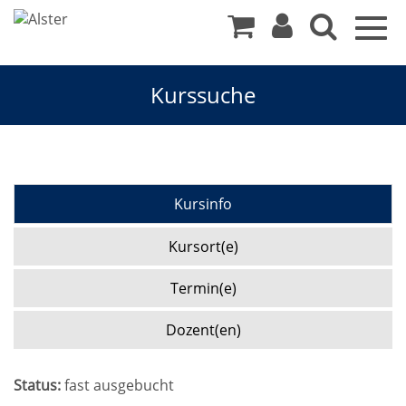
Togg
navig
Kurssuche
Kursinfo
Kursort(e)
Termin(e)
Dozent(en)
Status:
fast ausgebucht