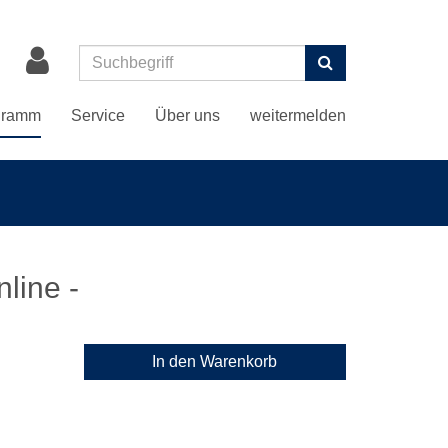
Suchen
gramm
Service
Über uns
weitermelden
line -
In den Warenkorb