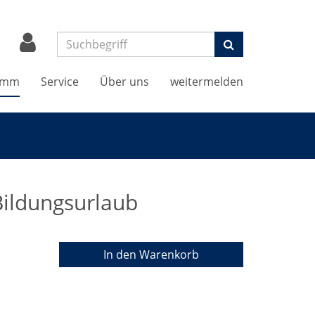
Suchen
amm
Service
Über uns
weitermelden
 Bildungsurlaub
In den Warenkorb