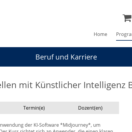
Home
Progr
Beruf und Karriere
llen mit Künstlicher Intelligenz
Termin(e)
Dozent(en)
 Anwendung der KI-Software *Midjourney*, um
 Der Kurs richtet sich an Anwender, die einen klaren