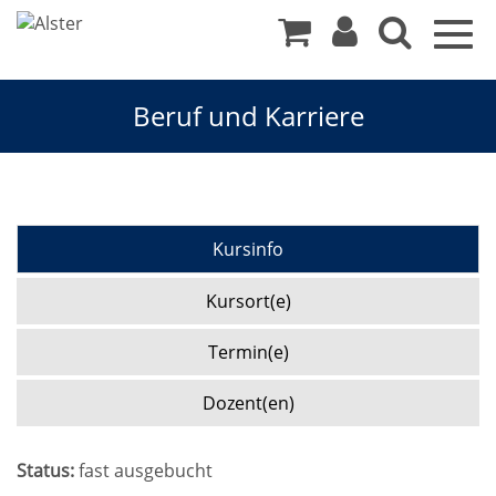
Togg
navig
Beruf und Karriere
Kursinfo
Kursort(e)
Termin(e)
Dozent(en)
Status:
fast ausgebucht