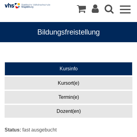
Togg
navig
Bildungsfreistellung
Kursinfo
Kursort(e)
Termin(e)
Dozent(en)
Status:
fast ausgebucht