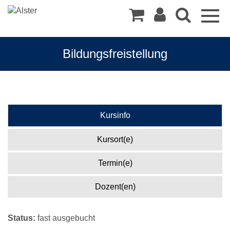
Togg
navig
Bildungsfreistellung
Kursinfo
Kursort(e)
Termin(e)
Dozent(en)
Status:
fast ausgebucht