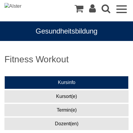
Togg
navig
Gesundheitsbildung
Fitness Workout
Kursinfo
Kursort(e)
Termin(e)
Dozent(en)