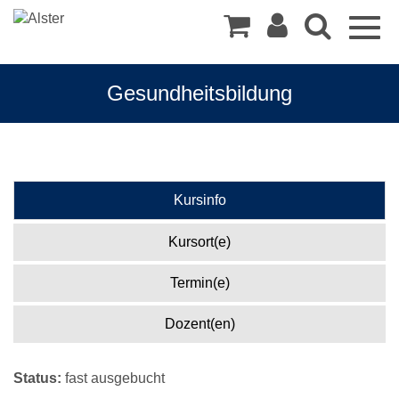
Togg
navig
Gesundheitsbildung
Kursinfo
Kursort(e)
Termin(e)
Dozent(en)
Status:
fast ausgebucht