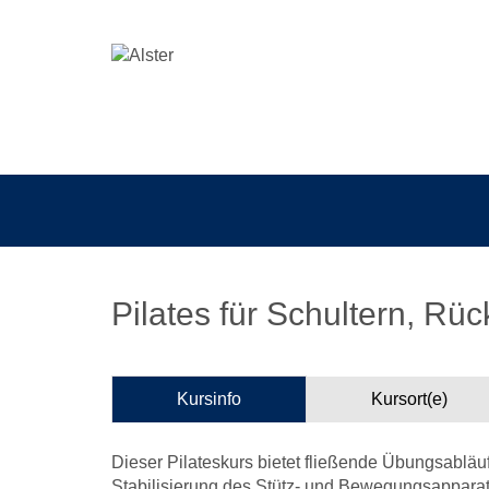
Pilates für Schultern, Rü
Kursinfo
Kursort(e)
Dieser Pilateskurs bietet fließende Übungsablä
Stabilisierung des Stütz- und Bewegungsappar