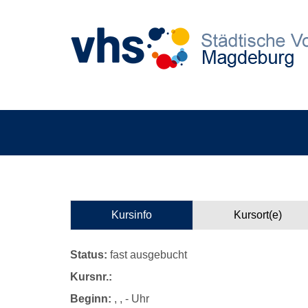
Kursinfo
Kursort(e)
Status:
fast ausgebucht
Kursnr.:
Beginn:
, , - Uhr