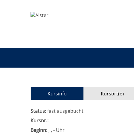
Kursinfo
Kursort(e)
Status:
fast ausgebucht
Kursnr.:
Beginn:
, , - Uhr